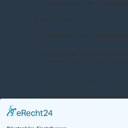
Kooperation mit der Zahnmedizi
Bewertung und Implementation
Formulierung von Fragestellunge
Förderung der engen Kooperatio
von Problemfällen auf der Grund
Unterstützung der Berufsanfäng
Fortentwicklung des Berufsbild
Einsatz für angemessene Honori