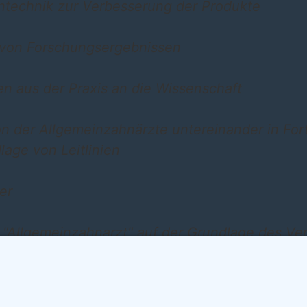
ntechnik zur Verbesserung der Produkte
 von Forschungsergebnissen
n aus der Praxis an die Wissenschaft
n der Allgemeinzahnärzte untereinander in For
lage von Leitlinien
er
s "Allgemeinzahnarzt" auf der Grundlage des V
erung für den Wandel hin zu einer schonenden