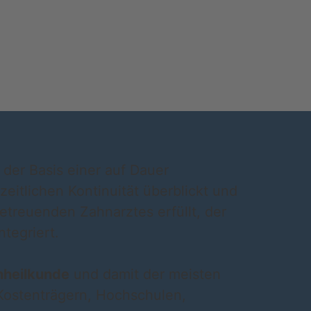
 der Basis einer auf Dauer
zeitlichen Kontinuität überblickt und
betreuenden Zahnarztes erfüllt, der
tegriert.
nheilkunde
und damit der meisten
Kostenträgern, Hochschulen,