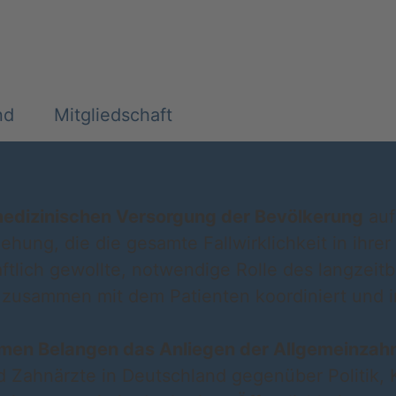
nd
Mitgliedschaft
nmedizinischen Versorgung der Bevölkerung
auf
ung, die die gesamte Fallwirklichkeit in ihrer 
ftlich gewollte, notwendige Rolle des langzeit
zusammen mit dem Patienten koordiniert und in
samen Belangen das Anliegen der Allgemeinzah
 Zahnärzte in Deutschland gegenüber Politik, 