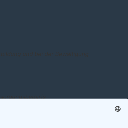
tbildung und bei der Bewältigung
ersorgungsbedarfs
, primärpräventiven Versorgung