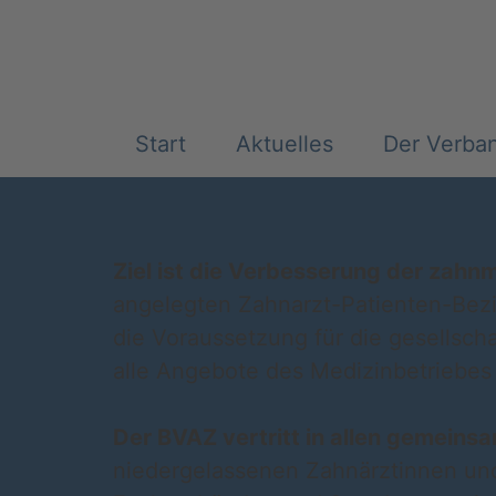
Start
Aktuelles
Der Verba
Ziel ist die Verbesserung der zah
angelegten Zahnarzt-Patienten-Bezieh
die Voraussetzung für die gesellscha
alle Angebote des Medizinbetriebes 
Der BVAZ vertritt in allen gemein
niedergelassenen Zahnärztinnen und