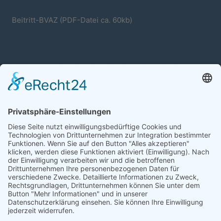
Beitritt-BVAZ (PDF-Datei ca. 60kb)
Mailingliste
Die Kommunikation im Verband und die
Information der Mitglieder läuft größtenteils
über einen E-Mail-Verteiler (eine
Yahoo-
Group
). Dadurch werden Informationen schnelll
und kostengünstig verbreitet.
Bitte geben Sie auf Ihrem Beitrittsformular eine
E-Mail-Adresse an, mit der Sie in den Verteiler
eingetragen werden können.
Mehr zur Mailingliste erfahren Sie auf der
Seite
Kommunikation
.